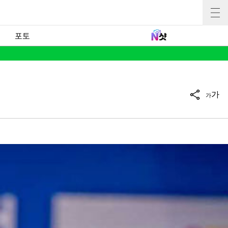
포토
가
가