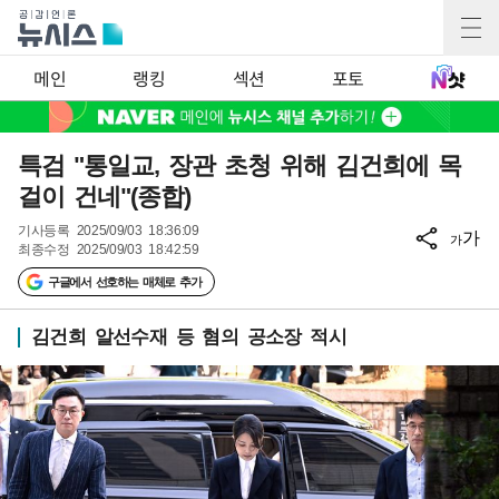
메인
랭킹
섹션
포토
특검 "통일교, 장관 초청 위해 김건희에 목
걸이 건네"(종합)
기사등록
2025/09/03 18:36:09
가
가
최종수정
2025/09/03 18:42:59
구글에서 선호하는 매체로 추가
김건희 알선수재 등 혐의 공소장 적시