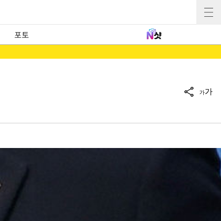
포토
가
가