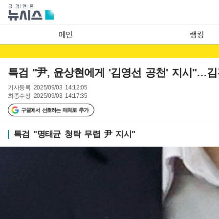
메인
랭킹
특검 "尹, 윤상현에게 '김영선 공천' 지시"…
기사등록
2025/09/03 14:12:05
최종수정
2025/09/03 14:17:35
구글에서 선호하는 매체로 추가
특검 "명태균 청탁 무렵 尹 지시"