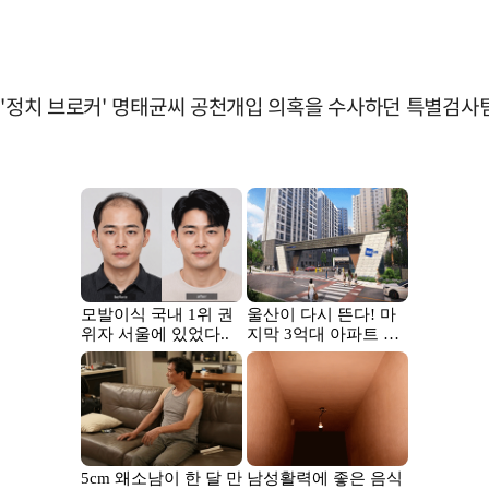
 '정치 브로커' 명태균씨 공천개입 의혹을 수사하던 특별검사