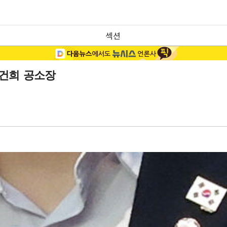
섹션
김건희 공소장