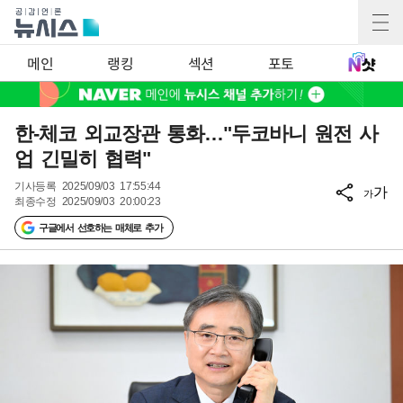
메인
랭킹
섹션
포토
한-체코 외교장관 통화…"두코바니 원전 사
업 긴밀히 협력"
기사등록
2025/09/03 17:55:44
가
가
최종수정
2025/09/03 20:00:23
구글에서 선호하는 매체로 추가