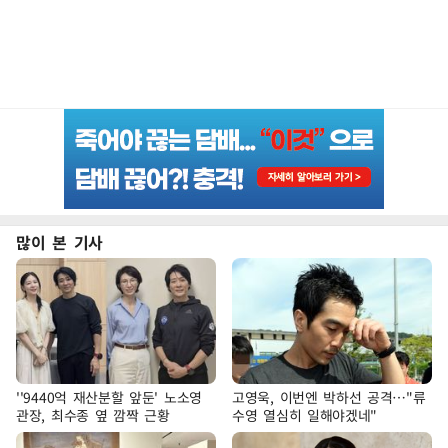
많이 본 기사
''9440억 재산분할 앞둔' 노소영
고영욱, 이번엔 박하선 공격…"류
관장, 최수종 옆 깜짝 근황
수영 열심히 일해야겠네"