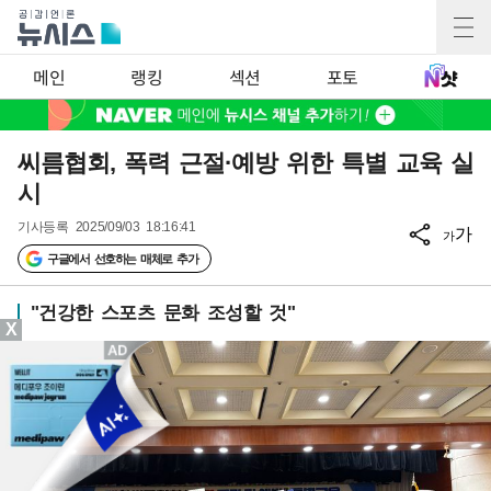
메인
랭킹
섹션
포토
씨름협회, 폭력 근절·예방 위한 특별 교육 실
시
기사등록
2025/09/03 18:16:41
가
가
구글에서 선호하는 매체로 추가
"건강한 스포츠 문화 조성할 것"
X