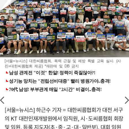
[서울=뉴시스] 대한씨름협회, 폭력 근절 및 예방 특별 교육 실시. (사
진=대한씨름협회 제공) *재판매 및 DB 금지
[서울=뉴시스] 하근수 기자 = 대한씨름협회가 대전 서구
의 KT 대전인재개발원에서 임직원, 시·도씨름협회 회장
및 임원, 등록 지도자(초·중·고·대·일반부), 대회 임원