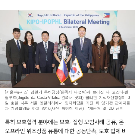
[서울=뉴시스] 김완기 특허청장(왼쪽서 다섯째)과 브리짓 다 코스타-빌
랄루즈(Brigitte da Costa-Villaluz·왼쪽서 넷째) 필리핀 지식재산청장이 3
일 호텔 나루 서울 엠갤러리에서 양자회담을 가진 뒤 양기관 관계자들
과 기념촬영을 하고 있다.(사진=특허청 제공) *재판매 및 DB 금지
특히 보호협력 분야에는 보호·집행 모범사례 공유, 온·
오프라인 위조상품 유통에 대한 공동단속, 보호 법제 비