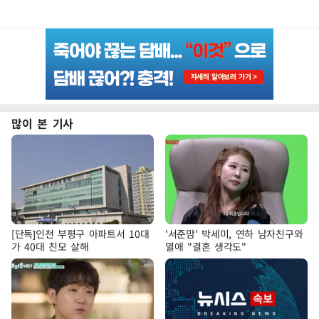
많이 본 기사
[단독]인천 부평구 아파트서 10대
'서준맘' 박세미, 연하 남자친구와
가 40대 친모 살해
열애 "결혼 생각도"