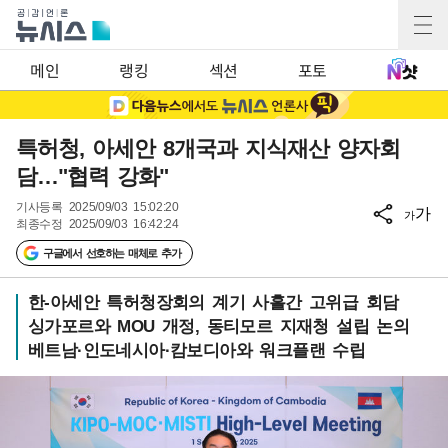
메인
랭킹
섹션
포토
특허청, 아세안 8개국과 지식재산 양자회
담…"협력 강화"
기사등록
2025/09/03 15:02:20
가
가
최종수정
2025/09/03 16:42:24
구글에서 선호하는 매체로 추가
한-아세안 특허청장회의 계기 사흘간 고위급 회담
싱가포르와 MOU 개정, 동티모르 지재청 설립 논의
베트남·인도네시아·캄보디아와 워크플랜 수립