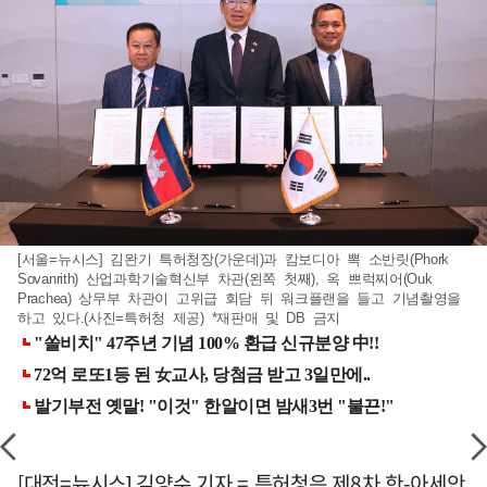
[서울=뉴시스] 김완기 특허청장(가운데)과 캄보디아 뽁 소반릿(Phork
Sovanrith) 산업과학기술혁신부 차관(왼쪽 첫째), 옥 쁘럭찌어(Ouk
Prachea) 상무부 차관이 고위급 회담 뒤 워크플랜을 들고 기념촬영을
하고 있다.(사진=특허청 제공) *재판매 및 DB 금지
[대전=뉴시스] 김양수 기자 = 특허청은 제8차 한-아세안