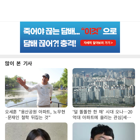
많이 본 기사
오세훈 "용산공원 아파트, 노무현
'덜 똘똘한 한 채' 시대 오나…20
·문재인 철학 뒤집는 것"
억대 아파트에 쏠리는 관심[세제
개편, 그 이후②]