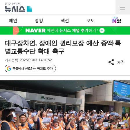
메인
랭킹
섹션
포토
대구장차연, 장애인 권리보장 예산 증액·특
별교통수단 확대 촉구
기사등록
2025/09/03 14:10:52
가
가
구글에서 선호하는 매체로 추가