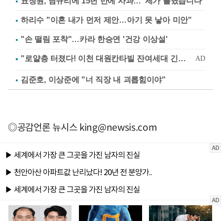
표창원, 남규리에 15년 만에 사과…"제가 틀렸습니다"
하리수 "이혼 내가 먼저 제안…아기 못 낳아 미안"
"손 떨림 포착"…카라 한승연 '건강 이상설'
김준호, 이상준에 "너 직장 내 괴롭힘이야"
◎공감언론 뉴시스
king@newsis.com