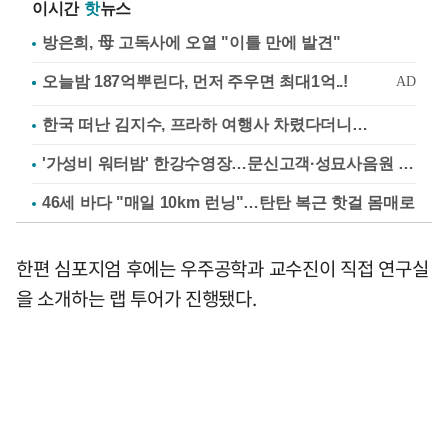
이시간
핫
뉴스
방은희, 母 고독사에 오열 "이틀 만에 발견"
한국 떠난 김지수, 프라하 여행사 차렸다더니…
'가성비 워터밤' 한강수영장…문신고객·성묘사음원 민원
46세 바다 "매일 10km 런닝"…탄탄 복근 핫걸 몸매로
한편 심포지엄 후에는 우주공학과 교수진이 직접 연구실
을 소개하는 랩 투어가 진행됐다.