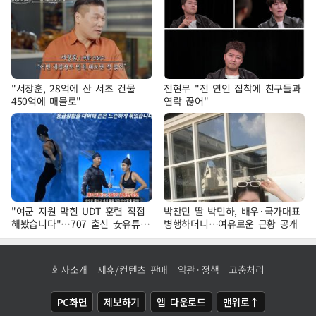
"서장훈, 28억에 산 서초 건물
전현무 "전 연인 집착에 친구들과
450억에 매물로"
연락 끊어"
"여군 지원 막힌 UDT 훈련 직접
박찬민 딸 박민하, 배우·국가대표
해봤습니다"…707 출신 女유튜버
병행하더니…여유로운 근황 공개
'완벽 소화'
회사소개
제휴/컨텐츠 판매
약관·정책
고충처리
PC화면
제보하기
앱 다운로드
맨위로↑