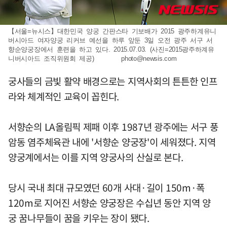
【서울=뉴시스】대한민국 양궁 간판스타 기보배가 2015 광주하계유니
버시아드 여자양궁 리커브 예선을 하루 앞둔 3일 오전 광주 서구 서
향순양궁장에서 훈련을 하고 있다. 2015.07.03. (사진=2015광주하계유
니버시아드 조직위원회 제공)
photo@newsis.com
궁사들의 금빛 활약 배경으로는 지역사회의 튼튼한 인프
라와 체계적인 교육이 꼽힌다.
서향순의 LA올림픽 제패 이후 1987년 광주에는 서구 풍
암동 염주체육관 내에 '서향순 양궁장'이 세워졌다. 지역
양궁계에서는 이를 지역 양궁사의 산실로 본다.
당시 국내 최대 규모였던 60개 사대·길이 150m·폭
120m로 지어진 서향순 양궁장은 수십년 동안 지역 양
궁 꿈나무들이 꿈을 키우는 장이 됐다.