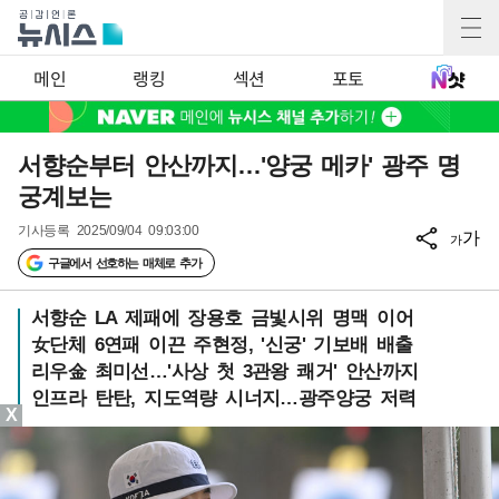
메인
랭킹
섹션
포토
서향순부터 안산까지…'양궁 메카' 광주 명
궁계보는
기사등록
2025/09/04 09:03:00
가
가
구글에서 선호하는 매체로 추가
서향순 LA 제패에 장용호 금빛시위 명맥 이어
女단체 6연패 이끈 주현정, '신궁' 기보배 배출
리우金 최미선…'사상 첫 3관왕 쾌거' 안산까지
인프라 탄탄, 지도역량 시너지…광주양궁 저력
X