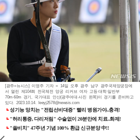
[광주=뉴시스] 이영주 기자 = 14일 오후 광주 남구 광주국제양궁장에
서 열린 제104회 전국체전 양궁 리커브 여자 고등·대학·일반부
70m·60m 경기, 국가대표 안산(광주여대·사진 왼쪽)이 경기를 준비하고
있다. 2023.10.14.
leeyj2578@newsis.com