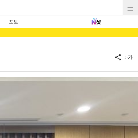
포토
가
가