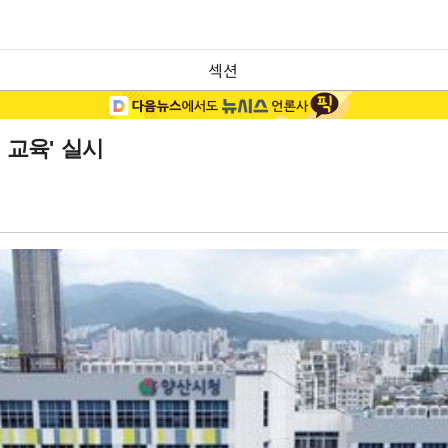
섹션
 교육' 실시