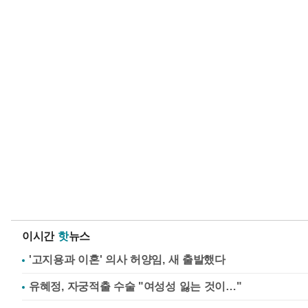
이시간
핫
뉴스
'고지용과 이혼' 의사 허양임, 새 출발했다
유혜정, 자궁적출 수술 "여성성 잃는 것이…"