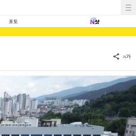
포토
가
가