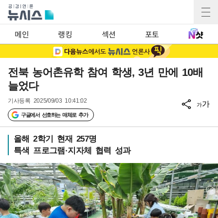
메인
랭킹
섹션
포토
전북 농어촌유학 참여 학생, 3년 만에 10배
늘었다
기사등록
2025/09/03 10:41:02
가
가
구글에서 선호하는 매체로 추가
올해 2학기 현재 257명
특색 프로그램·지자체 협력 성과