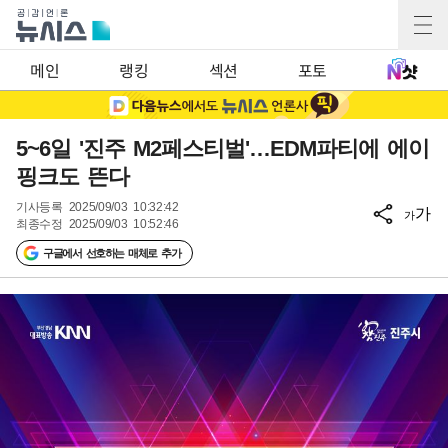
메인
랭킹
섹션
포토
5~6일 '진주 M2페스티벌'…EDM파티에 에이
핑크도 뜬다
기사등록
2025/09/03 10:32:42
가
가
최종수정
2025/09/03 10:52:46
구글에서 선호하는 매체로 추가