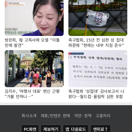
방은희, 母 고독사에 오열 "이틀
축구협회, 15년 전 심판 성 접대
만에 발견"
파문에 "현재는 내부 지침 준수"
김지수, '여행사 대표' 변신 근황
축구협회 '성접대' 감사보고서 나
"가볼 만하니…"
왔다…월드컵·올림픽 심판 포함
회사소개
제휴/컨텐츠 판매
약관·정책
고충처리
PC화면
제보하기
앱 다운로드
맨위로↑