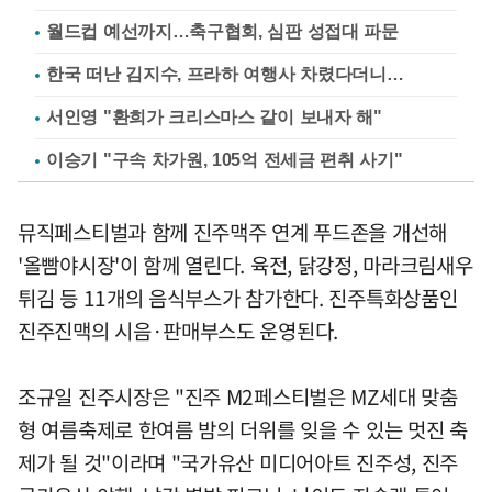
월드컵 예선까지…축구협회, 심판 성접대 파문
한국 떠난 김지수, 프라하 여행사 차렸다더니…
서인영 "환희가 크리스마스 같이 보내자 해"
이승기 "구속 차가원, 105억 전세금 편취 사기"
뮤직페스티벌과 함께 진주맥주 연계 푸드존을 개선해
'올빰야시장'이 함께 열린다. 육전, 닭강정, 마라크림새우
튀김 등 11개의 음식부스가 참가한다. 진주특화상품인
진주진맥의 시음·판매부스도 운영된다.
조규일 진주시장은 "진주 M2페스티벌은 MZ세대 맞춤
형 여름축제로 한여름 밤의 더위를 잊을 수 있는 멋진 축
제가 될 것"이라며 "국가유산 미디어아트 진주성, 진주