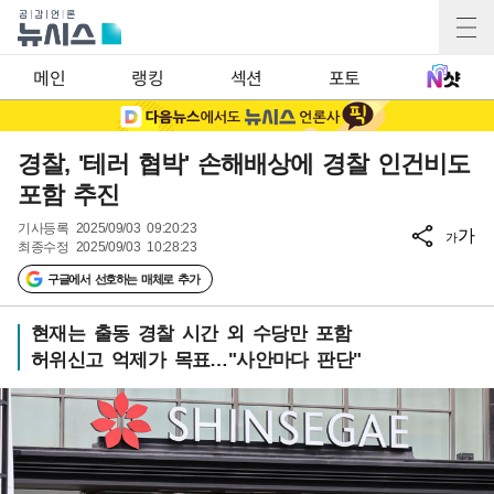
메인
랭킹
섹션
포토
경찰, '테러 협박' 손해배상에 경찰 인건비도
포함 추진
기사등록
2025/09/03 09:20:23
가
가
최종수정
2025/09/03 10:28:23
구글에서 선호하는 매체로 추가
현재는 출동 경찰 시간 외 수당만 포함
허위신고 억제가 목표…"사안마다 판단"