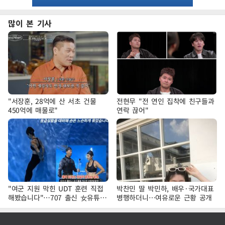
많이 본 기사
"서장훈, 28억에 산 서초 건물
전현무 "전 연인 집착에 친구들과
450억에 매물로"
연락 끊어"
"여군 지원 막힌 UDT 훈련 직접
박찬민 딸 박민하, 배우·국가대표
해봤습니다"…707 출신 女유튜버
병행하더니…여유로운 근황 공개
'완벽 소화'