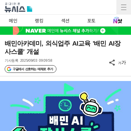
메인
랭킹
섹션
포토
배민아카데미, 외식업주 AI교육 '배민 AI장
사스쿨' 개설
기사등록
2025/09/03 09:09:58
가
가
구글에서 선호하는 매체로 추가