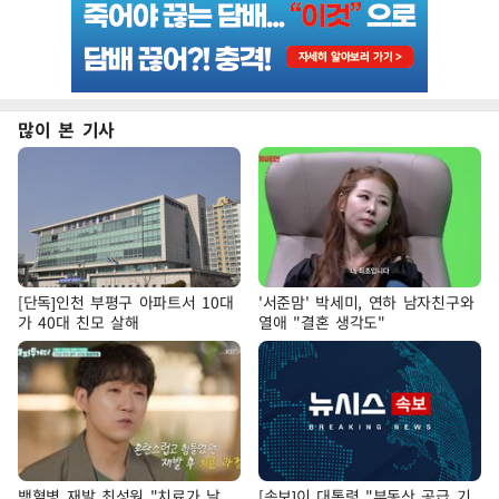
많이 본 기사
[단독]인천 부평구 아파트서 10대
'서준맘' 박세미, 연하 남자친구와
가 40대 친모 살해
열애 "결혼 생각도"
백혈병 재발 최성원 "치료가 날
[속보]이 대통령 "부동산 공급 기