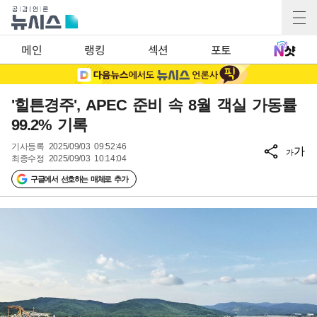
메인
랭킹
섹션
포토
'힐튼경주', APEC 준비 속 8월 객실 가동률
99.2% 기록
기사등록
2025/09/03 09:52:46
가
가
최종수정
2025/09/03 10:14:04
구글에서 선호하는 매체로 추가