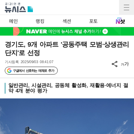
메인
랭킹
섹션
포토
경기도, 9개 아파트 '공동주택 모범·상생관리
단지'로 선정
기사등록
2025/09/03 08:41:07
가
가
구글에서 선호하는 매체로 추가
일반관리, 시설관리, 공동체 활성화, 재활용·에너지 절
약 4개 분야 평가