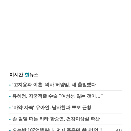
이시간
핫
뉴스
'고지용과 이혼' 의사 허양임, 새 출발했다
유혜정, 자궁적출 수술 "여성성 잃는 것이…"
'마약 자숙' 유아인, 남사친과 뽀뽀 근황
손 덜덜 떠는 카라 한승연, 건강이상설 확산