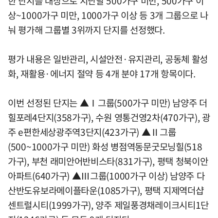
한 단지를 대상으로 지난달 500가구 미만, 500가구 이
상~1000가구 미만, 1000가구 이상 등 3개 그룹으로 나
눠 평가해 그룹별 3위까지 단지를 선정했다.
평가 내용은 일반관리, 시설안전·유지관리, 공동체 활성
화, 재활용·에너지 절약 등 4개 분야 17개 항목이다.
이번 선정된 단지는 ▲Ⅰ그룹(500가구 미만) 남양주 더
힐포레4단지(358가구), 수원 영통건영2차(470가구), 광
주 e편한세상광주역3단지(423가구) ▲Ⅱ그룹
(500~1000가구 미만) 화성 병점역동문굿모닝힐(518
가구), 부천 래미안어반비스타(831가구), 평택 청북이안
아파트(640가구) ▲Ⅲ그룹(1000가구 이상) 남양주 다
산반도유보라메이플타운(1085가구), 평택 지제역더샵
센트럴시티(1999가구), 양주 제일풍경채레이크시티1단