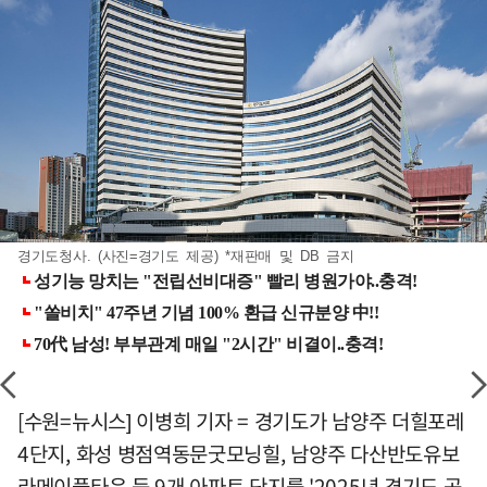
경기도청사. (사진=경기도 제공) *재판매 및 DB 금지
[수원=뉴시스] 이병희 기자 = 경기도가 남양주 더힐포레
4단지, 화성 병점역동문굿모닝힐, 남양주 다산반도유보
라메이플타운 등 9개 아파트 단지를 '2025년 경기도 공