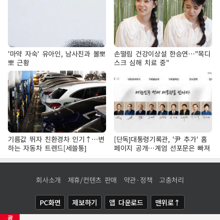
'마약 자숙' 유아인, 남사친과 볼뽀
손떨림 건강이상설 한승연…"목디
뽀 근황
스크 심해 치료 중"
기름값 뛰자 친환경차 인기↑…변
[단독]대통령기록관, '尹 추가' 홈
하는 자동차 트렌드[세쓸통]
페이지 공개…계엄 선포문은 빠져
회사소개
제휴/컨텐츠 판매
약관·정책
고충처리
PC화면
제보하기
앱 다운로드
맨위로↑
광