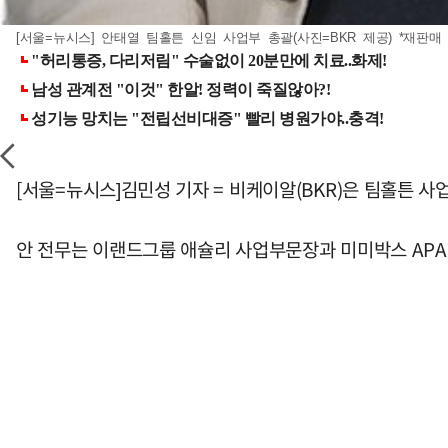
[서울=뉴시스] 안태열 팀홀튼 신임 사업부 총괄(사진=BKR 제공) *재판매 
[서울=뉴시스]김민성 기자 = 비케이알(BKR)은 팀홀튼 사업부 
안 전무는 이랜드그룹 애슐리 사업부문장과 미미박스 APAC