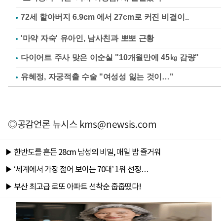
'마약 자숙' 유아인, 남사친과 뽀뽀 근황
다이어트 주사 맞은 이순실 "10개월만에 45㎏ 감량"
유혜정, 자궁적출 수술 "여성성 잃는 것이…"
◎공감언론 뉴시스
kms@newsis.com