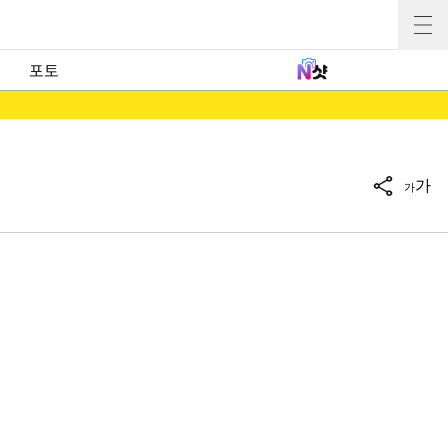
포토
가
가