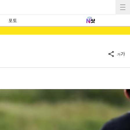
포토
가
가