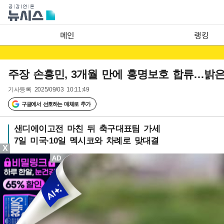
메인
랭킹
주장 손흥민, 3개월 만에 홍명보호 합류…밝
기사등록
2025/09/03 10:11:49
구글에서 선호하는 매체로 추가
샌디에이고전 마친 뒤 축구대표팀 가세
7일 미국·10일 멕시코와 차례로 맞대결
X