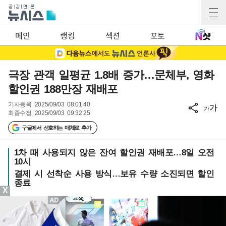
메인
랭킹
섹션
포토
극장 관객 일평균 1.8배 증가…문체부, 영화
할인권 188만장 재배포
기사등록
2025/09/03 08:01:40
가
가
최종수정
2025/09/03 09:32:25
구글에서 선호하는 매체로 추가
1차 때 사용되지 않은 잔여 할인권 재배포…8일 오전
10시
결제 시 선착순 사용 방식…보유 수량 소진되면 할인
종료
X