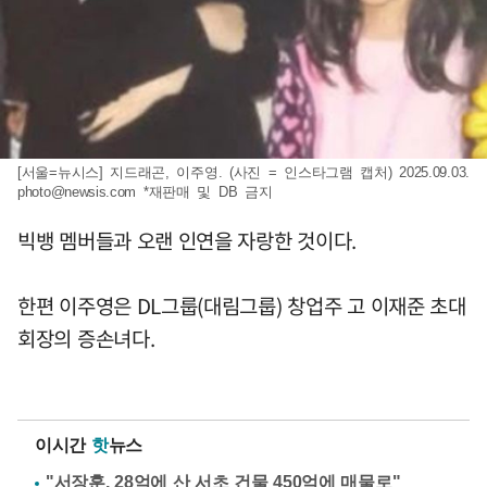
[서울=뉴시스] 지드래곤, 이주영. (사진 = 인스타그램 캡처) 2025.09.03.
photo@newsis.com
*재판매 및 DB 금지
빅뱅 멤버들과 오랜 인연을 자랑한 것이다.
한편 이주영은 DL그룹(대림그룹) 창업주 고 이재준 초대
회장의 증손녀다.
이시간
핫
뉴스
"서장훈, 28억에 산 서초 건물 450억에 매물로"