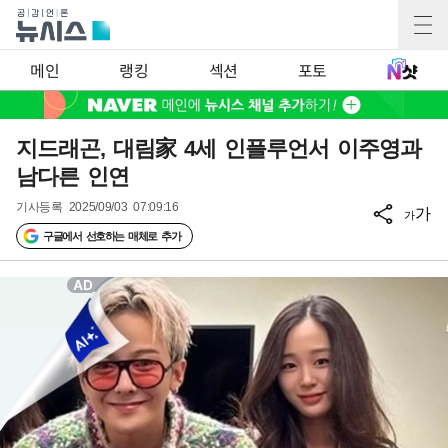
메인
랭킹
섹션
포토
지드래곤, 대림家 4세 인플루언서 이주영과
남다른 인연
기사등록
2025/09/03 07:09:16
가
가
구글에서 선호하는 매체로 추가