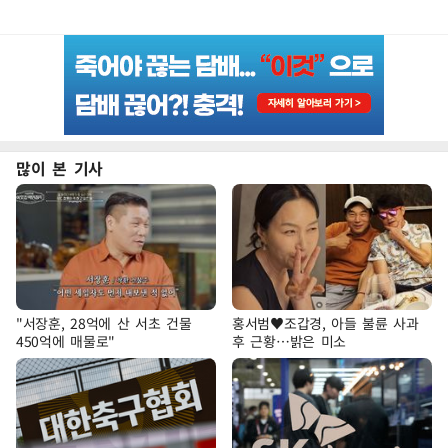
많이 본 기사
"서장훈, 28억에 산 서초 건물
홍서범♥조갑경, 아들 불륜 사과
450억에 매물로"
후 근황…밝은 미소