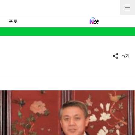
포토
가
가