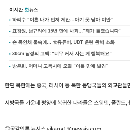
이시간
핫
뉴스
하리수 "이혼 내가 먼저 제안…아기 못 낳아 미안"
표창원, 남규리에 15년 만에 사과…"제가 틀렸습니다"
손 묶인채 물속에… 女유튜버, UDT 훈련 완벽 소화
방은희, 어머니 고독사에 오열 "이틀 만에 발견"
한편 북한에는 중국, 러시아 등 북한 동맹국들의 외교관들만
서방국들 가운데 평양에 복귀한 나라들은 스웨덴, 폴란드, 
◎공감언론 뉴시스
yjkang1@newsis.com