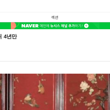
섹션
 4년만