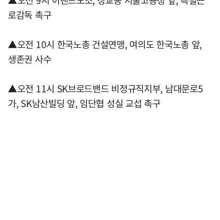
▲오전 9시 이랜드노조, 장교동 서울고용청 앞, 특별근
로감독 촉구
▲오전 10시 한국노총 건설연맹, 여의도 한국노총 앞,
생존권 사수
▲오전 11시 SK브로드밴드 비정규직지부, 남대문로5
가, SK남산빌딩 앞, 임단협 성실 교섭 촉구