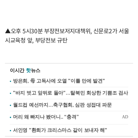
▲오후 5시30분 부장전보저지대책위, 신문로2가 서울
시교육청 앞, 부당전보 규탄
이시간
핫
뉴스
방은희, 母 고독사에 오열 "이틀 만에 발견"
"바지 벗고 앞뒤로 돌아"…탈북민 회상한 기쁨조 검사
월드컵 예선까지…축구협회, 심판 성접대 파문
서인영 "환희가 크리스마스 같이 보내자 해"