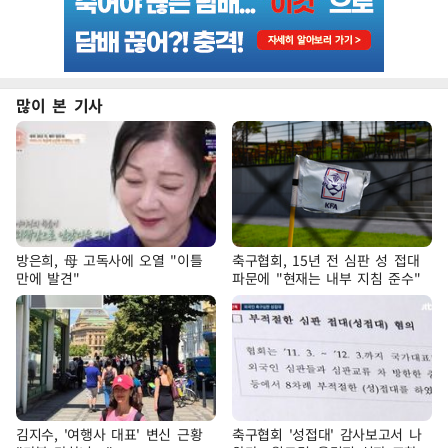
많이 본 기사
방은희, 母 고독사에 오열 "이틀
축구협회, 15년 전 심판 성 접대
만에 발견"
파문에 "현재는 내부 지침 준수"
김지수, '여행사 대표' 변신 근황
축구협회 '성접대' 감사보고서 나