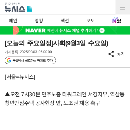
메인
랭킹
섹션
포토
[오늘의 주요일정]사회(9월3일 수요일)
기사등록
2025/09/03 06:00:00
가
가
구글에서 선호하는 매체로 추가
[서울=뉴시스]
▲오전 7시30분 민주노총 타워크레인 서경지부, 역삼동
청년안심주택 공사현장 앞, 노조원 채용 촉구