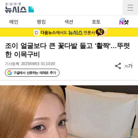
메인
랭킹
섹션
포토
조이 얼굴보다 큰 꽃다발 들고 '활짝'…뚜렷
한 이목구비
기사등록
2025/09/03 01:10:00
가
가
구글에서 선호하는 매체로 추가