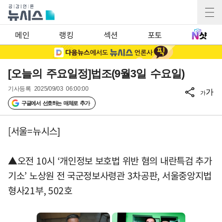
메인
랭킹
섹션
포토
[오늘의 주요일정]법조(9월3일 수요일)
기사등록
2025/09/03 06:00:00
가
가
구글에서 선호하는 매체로 추가
[서울=뉴시스]
▲오전 10시 ‘개인정보 보호법 위반 혐의 내란특검 추가
기소’ 노상원 전 국군정보사령관 3차공판, 서울중앙지법
형사21부, 502호