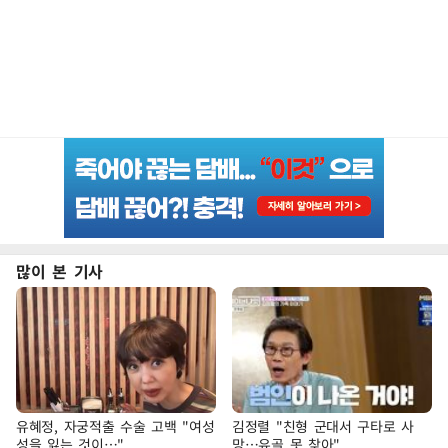
많이 본 기사
유혜정, 자궁적출 수술 고백 "여성
김정렬 "친형 군대서 구타로 사
성을 잃는 것이…"
망…유골 못 찾아"