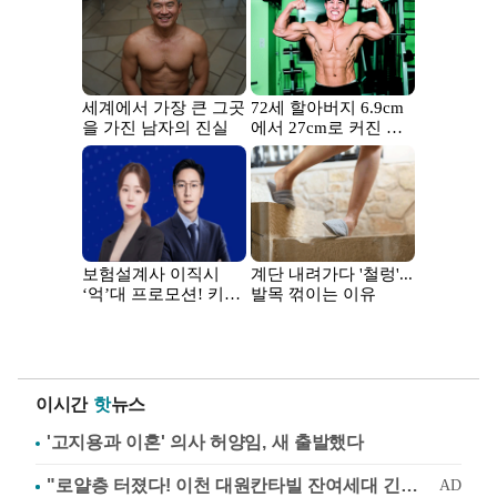
이시간
핫
뉴스
'고지용과 이혼' 의사 허양임, 새 출발했다