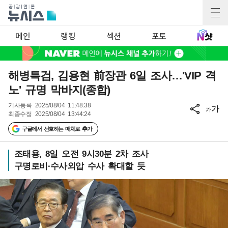
메인
랭킹
섹션
포토
해병특검, 김용현 前장관 6일 조사…'VIP 격
노' 규명 막바지(종합)
기사등록
2025/08/04 11:48:38
가
가
최종수정
2025/08/04 13:44:24
구글에서 선호하는 매체로 추가
조태용, 8일 오전 9시30분 2차 조사
구명로비·수사외압 수사 확대할 듯