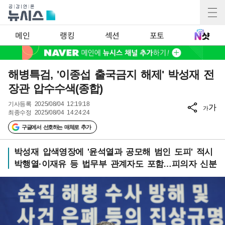
메인
랭킹
섹션
포토
해병특검, '이종섭 출국금지 해제' 박성재 전
장관 압수수색(종합)
기사등록
2025/08/04 12:19:18
가
가
최종수정
2025/08/04 14:24:24
구글에서 선호하는 매체로 추가
박성재 압색영장에 '윤석열과 공모해 범인 도피' 적시
박행열·이재유 등 법무부 관계자도 포함…피의자 신분