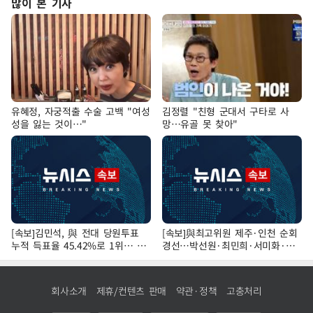
많이 본 기사
유혜정, 자궁적출 수술 고백 "여성
김정렬 "친형 군대서 구타로 사
성을 잃는 것이…"
망…유골 못 찾아"
[속보]김민석, 與 전대 당원투표
[속보]與최고위원 제주·인천 순회
누적 득표율 45.42%로 1위… 정
경선…박선원·최민희·서미화·한
청래 44.56%
민수·김용 순
회사소개
제휴/컨텐츠 판매
약관·정책
고충처리