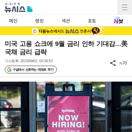
메인
랭킹
섹션
포토
미국 고용 쇼크에 9월 금리 인하 기대감…美
국채 금리 급락
기사등록
2025/08/02 00:38:53
가
가
구글에서 선호하는 매체로 추가