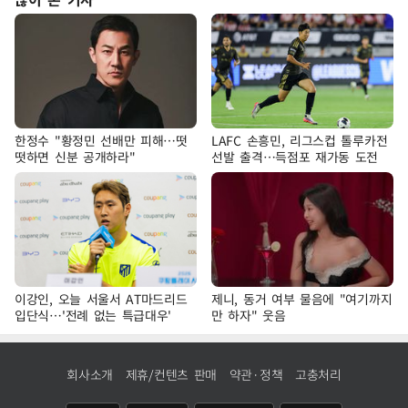
한정수 "황정민 선배만 피해…떳
LAFC 손흥민, 리그스컵 톨루카전
떳하면 신분 공개하라"
선발 출격…득점포 재가동 도전
이강인, 오늘 서울서 AT마드리드
제니, 동거 여부 물음에 "여기까지
입단식…'전례 없는 특급대우'
만 하자" 웃음
회사소개
제휴/컨텐츠 판매
약관·정책
고충처리