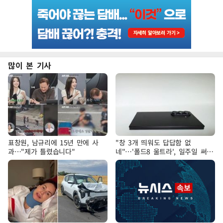
많이 본 기사
표창원, 남규리에 15년 만에 사
"창 3개 띄워도 답답함 없
과…"제가 틀렸습니다"
네"…'폴드8 울트라', 일주일 써보
니