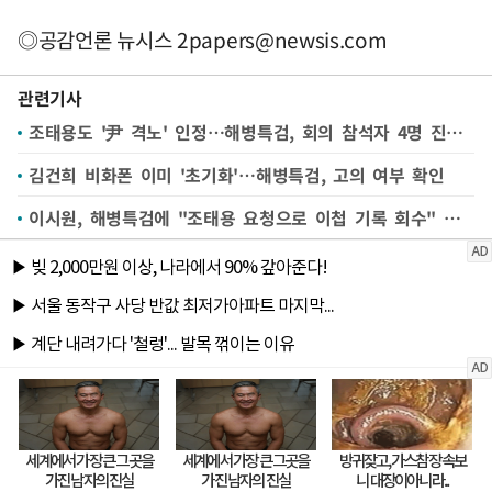
◎공감언론 뉴시스
2papers@newsis.com
관련기사
조태용도 '尹 격노' 인정…해병특검, 회의 참석자 4명 진술 확보
김건희 비화폰 이미 '초기화'…해병특검, 고의 여부 확인
이시원, 해병특검에 "조태용 요청으로 이첩 기록 회수" 진술