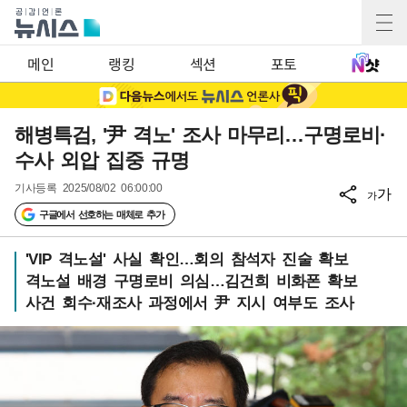
메인
랭킹
섹션
포토
해병특검, '尹 격노' 조사 마무리…구명로비·
수사 외압 집중 규명
기사등록
2025/08/02 06:00:00
가
가
구글에서 선호하는 매체로 추가
'VIP 격노설' 사실 확인…회의 참석자 진술 확보
격노설 배경 구명로비 의심…김건희 비화폰 확보
사건 회수·재조사 과정에서 尹 지시 여부도 조사