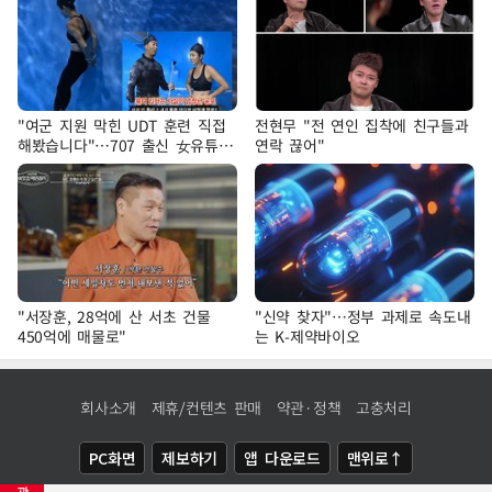
"여군 지원 막힌 UDT 훈련 직접
전현무 "전 연인 집착에 친구들과
해봤습니다"…707 출신 女유튜버
연락 끊어"
'완벽 소화'
"서장훈, 28억에 산 서초 건물
"신약 찾자"…정부 과제로 속도내
450억에 매물로"
는 K-제약바이오
회사소개
제휴/컨텐츠 판매
약관·정책
고충처리
PC화면
제보하기
앱 다운로드
맨위로↑