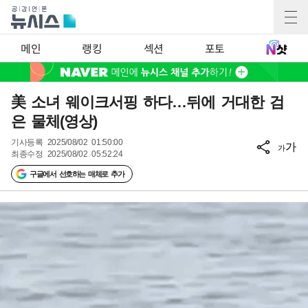
메인
랭킹
섹션
포토
美 소녀 웨이크서핑 하다…뒤에 거대한 검
은 물체(영상)
기사등록
2025/08/02 01:50:00
가
가
최종수정
2025/08/02 05:52:24
구글에서 선호하는 매체로 추가