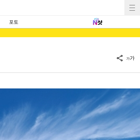
포토
가
가