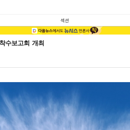
섹션
' 착수보고회 개최