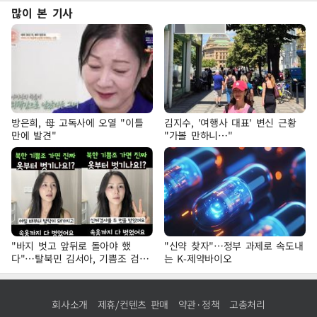
많이 본 기사
방은희, 母 고독사에 오열 "이틀
김지수, '여행사 대표' 변신 근황
만에 발견"
"가볼 만하니…"
"바지 벗고 앞뒤로 돌아야 했
"신약 찾자"…정부 과제로 속도내
다"…탈북민 김서아, 기쁨조 검사
는 K-제약바이오
수치심 회상
회사소개
제휴/컨텐츠 판매
약관·정책
고충처리