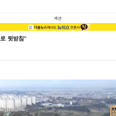
섹션
로 뒷받침"