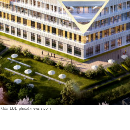
시스 DB).
photo@newsis.com