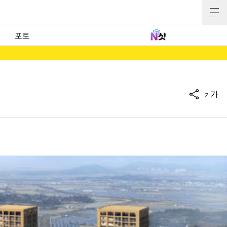
포토
가
가