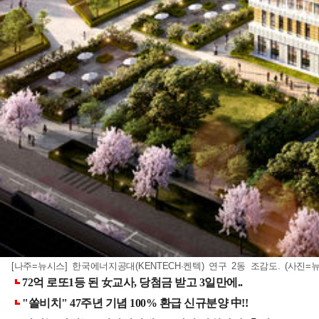
[나주=뉴시스] 한국에너지공대(KENTECH·켄텍) 연구 2동 조감도. (사진=뉴