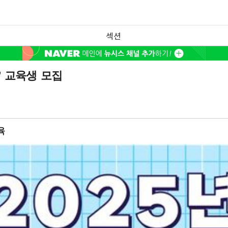
섹션
' 교육생 모집
육