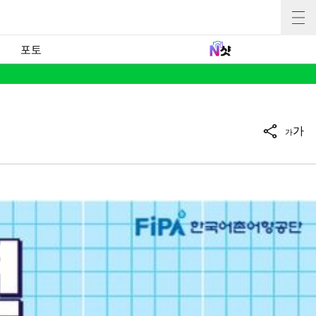
포토
가
가