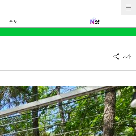
포토
가
가