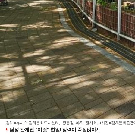
[김해=뉴시스]김해문화도시센터, 왕릉길 야외 전시회. (사진=김해문화관광재단 제