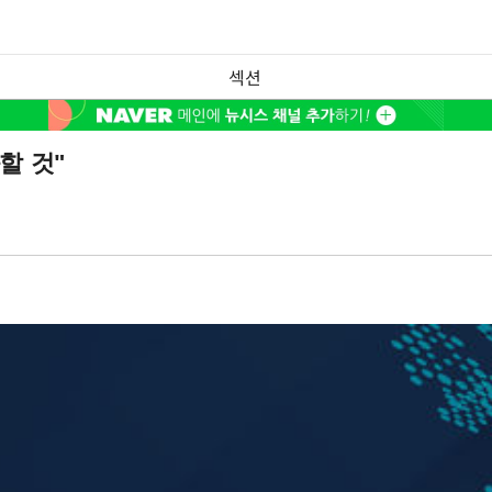
섹션
할 것"