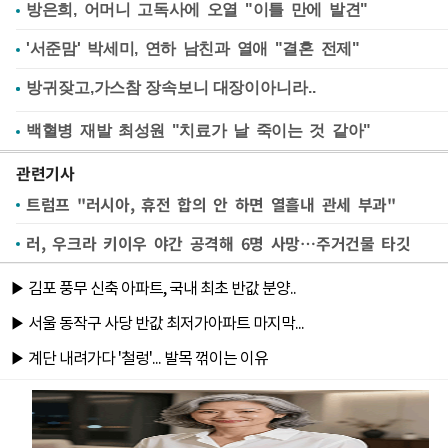
방은희, 어머니 고독사에 오열 "이틀 만에 발견"
'서준맘' 박세미, 연하 남친과 열애 "결혼 전제"
백혈병 재발 최성원 "치료가 날 죽이는 것 같아"
관련기사
트럼프 "러시아, 휴전 합의 안 하면 열흘내 관세 부과"
러, 우크라 키이우 야간 공격해 6명 사망…주거건물 타깃