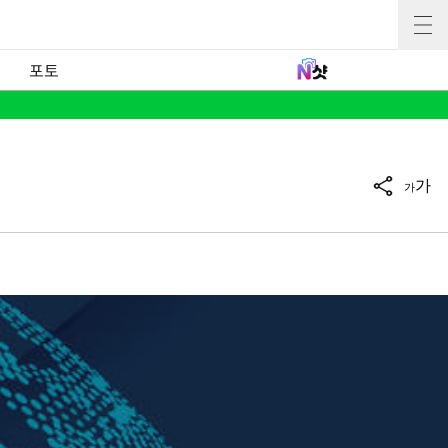
포토
가
가