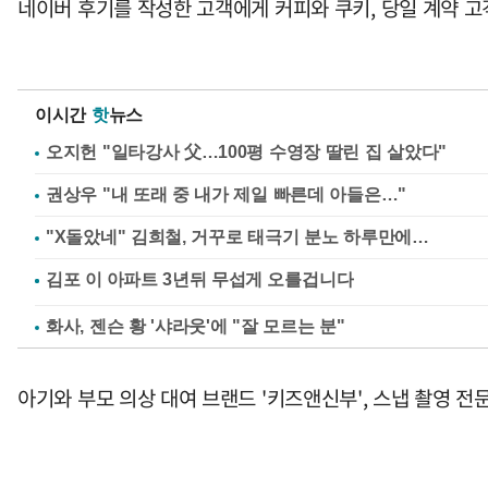
네이버 후기를 작성한 고객에게 커피와 쿠키, 당일 계약 고
이시간
핫
뉴스
오지헌 "일타강사 父…100평 수영장 딸린 집 살았다"
권상우 "내 또래 중 내가 제일 빠른데 아들은…"
"X돌았네" 김희철, 거꾸로 태극기 분노 하루만에…
화사, 젠슨 황 '샤라웃'에 "잘 모르는 분"
아기와 부모 의상 대여 브랜드 '키즈앤신부', 스냅 촬영 전문