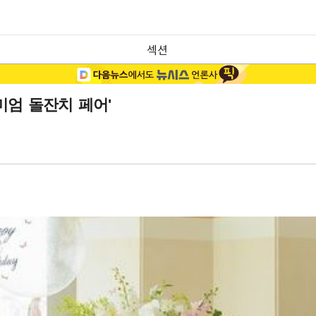
섹션
미엄 돌잔치 페어'