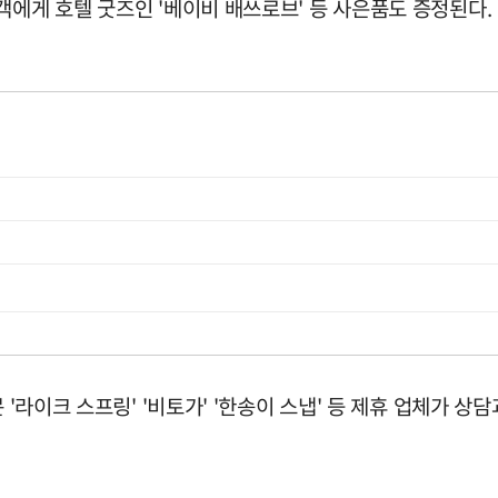
객에게 호텔 굿즈인 '베이비 배쓰로브' 등 사은품도 증정된다.
 '라이크 스프링' '비토가' '한송이 스냅' 등 제휴 업체가 상