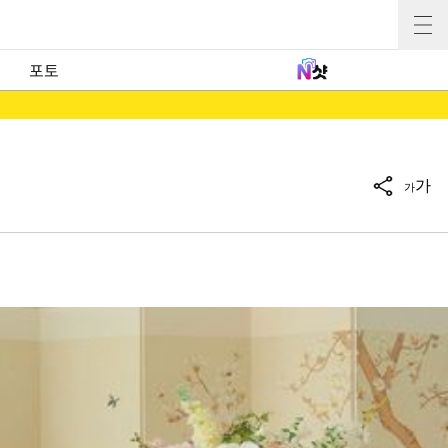
포토
가
가