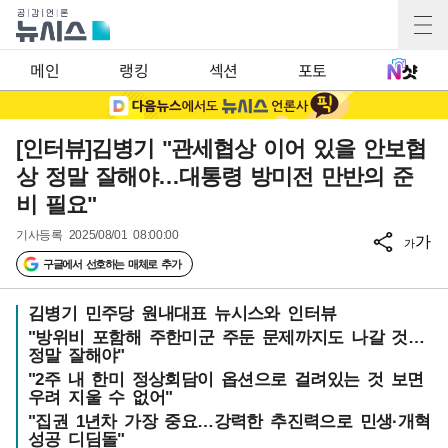
메인
랭킹
섹션
포토
[인터뷰]김병기 "관세협상 이어 있을 안보협
상 정말 잘해야…대통령 방미전 만반의 준
비 필요"
기사등록
2025/08/01 08:00:00
가
가
구글에서 선호하는 매체로 추가
김병기 민주당 원내대표 뉴시스와 인터뷰
"방위비 포함해 주한미군 주둔 문제까지도 나갈 것…
정말 잘해야"
"2주 내 한미 정상회담이 옵션으로 걸려있는 것 보면
우려 지울 수 없어"
"집권 1년차 가장 중요…강력한 추진력으로 민생·개혁
성공 디딤돌"