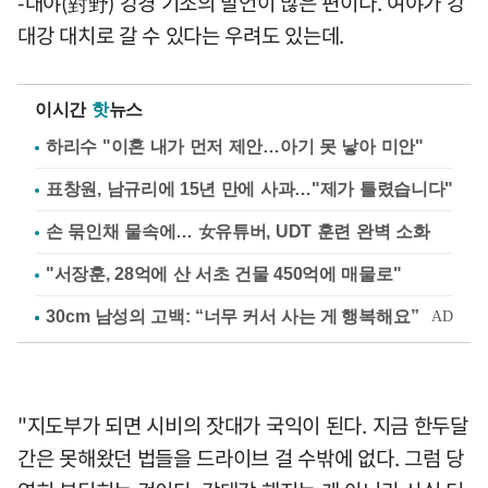
-대야(對野) 강경 기조의 발언이 많은 편이다. 여야가 강
대강 대치로 갈 수 있다는 우려도 있는데.
이시간
핫
뉴스
하리수 "이혼 내가 먼저 제안…아기 못 낳아 미안"
표창원, 남규리에 15년 만에 사과…"제가 틀렸습니다"
손 묶인채 물속에… 女유튜버, UDT 훈련 완벽 소화
"서장훈, 28억에 산 서초 건물 450억에 매물로"
"지도부가 되면 시비의 잣대가 국익이 된다. 지금 한두달
간은 못해왔던 법들을 드라이브 걸 수밖에 없다. 그럼 당