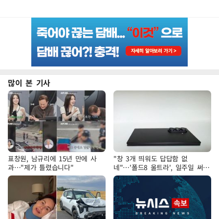
많이 본 기사
표창원, 남규리에 15년 만에 사
"창 3개 띄워도 답답함 없
과…"제가 틀렸습니다"
네"…'폴드8 울트라', 일주일 써보
니