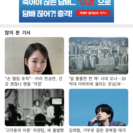
많이 본 기사
"손 떨림 포착"…카라 한승연, 건
'덜 똘똘한 한 채' 시대 오나…20
강 괜찮나 팬들 '걱정'
억대 아파트에 쏠리는 관심[세제
개편, 그 이후②]
'고지용과 이혼' 허양임, 새 출발했
김희철, 거꾸로 걸린 광복절 태극