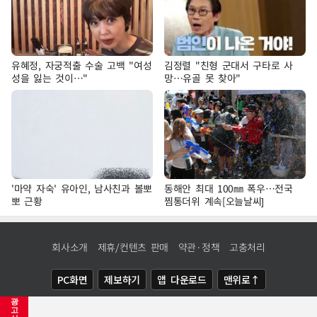
유혜정, 자궁적출 수술 고백 "여성
김정렬 "친형 군대서 구타로 사
성을 잃는 것이…"
망…유골 못 찾아"
'마약 자숙' 유아인, 남사친과 볼뽀
동해안 최대 100㎜ 폭우…전국
뽀 근황
찜통더위 계속[오늘날씨]
회사소개
제휴/컨텐츠 판매
약관·정책
고충처리
PC화면
제보하기
앱 다운로드
맨위로↑
광
COPYRIGHTⓒ
NEWSIS
ALL RIGHTS RESERVED.
고