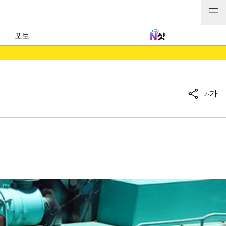
포토
가
가