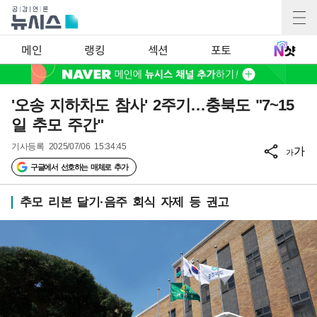
메인
랭킹
섹션
포토
'오송 지하차도 참사' 2주기…충북도 "7~15
일 추모 주간"
기사등록
2025/07/06 15:34:45
가
가
구글에서 선호하는 매체로 추가
추모 리본 달기·음주 회식 자제 등 권고