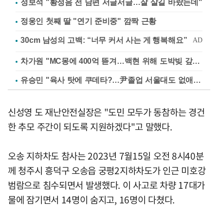
정보석 "황정음 전 남편 서글서글…잘 살길 바랐는데"
정웅인 첫째 딸 "연기 준비중" 깜짝 근황
차가원 "MC몽에 400억 뜯겨…백현 위해 도박빚 갚아줘"
유승민 "육사 탓에 쿠데타?…尹졸업 서울대도 없애나"
신성영 도 재난안전실장은 "도민 모두가 동참하는 경건
한 추모 주간이 되도록 지원하겠다"고 말했다.
오송 지하차도 참사는 2023년 7월15일 오전 8시40분
께 청주시 흥덕구 오송읍 궁평2지하차도가 인근 미호강
범람으로 침수되면서 발생했다. 이 사고로 차량 17대가
물에 잠기면서 14명이 숨지고, 16명이 다쳤다.