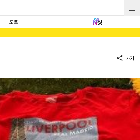
포토
가
가