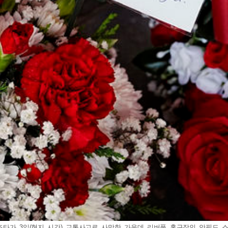
구 조타가 3일(현지 시간) 교통사고로 사망한 가운데 리버풀 홈구장인 안필드