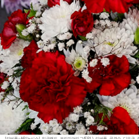
[리버풀=AP/뉴시스] 잉글랜드 프리미어리그(EPL) 리버풀 공격수 디오