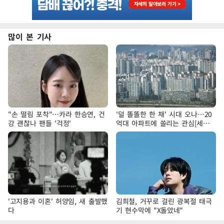
많이 본 기사
"손 떨림 포착"…카라 한승연, 건
'덜 똘똘한 한 채' 시대 오나…20
강 괜찮나 팬들 '걱정'
억대 아파트에 쏠리는 관심[세제
개편, 그 이후②]
'고지용과 이혼' 허양임, 새 출발했
김희철, 거꾸로 걸린 광복절 태극
다
기 현수막에 "X돌았네"