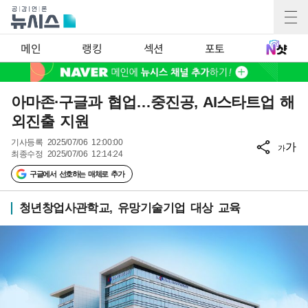
메인
랭킹
섹션
포토
아마존·구글과 협업…중진공, AI스타트업 해
외진출 지원
기사등록
2025/07/06 12:00:00
가
가
최종수정
2025/07/06 12:14:24
구글에서 선호하는 매체로 추가
청년창업사관학교, 유망기술기업 대상 교육