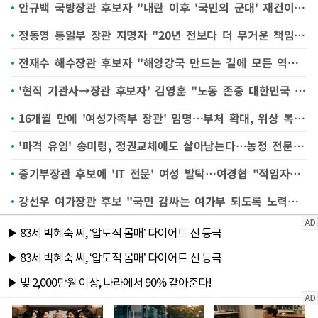
안규백 국방장관 후보자 "내란 이후 '국민의 군대' 재건이 사명"
정동영 통일부 장관 지명자 "20년 전보다 더 무거운 책임감 느껴"
전재수 해수장관 후보자 "해양강국 만드는 길에 모든 역량 쏟을 것"
'현직 기관사→장관 후보자' 김영훈 "노동 존중 대한민국 위해 최선"
16개월 만에 '여성가족부 장관' 임명…부처 확대, 위상 복구 '과제 산적'
'파격 유임' 송미령, 정권교체에도 살아남는다…농정 전문성·옅은 정치색
중기부장관 후보에 'IT 전문' 여성 발탁…여경협 "적임자"(종합)
강선우 여가장관 후보 "국민 감싸는 여가부 되도록 노력할 것"