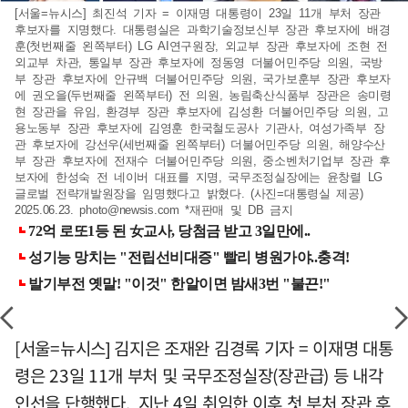
[서울=뉴시스] 최진석 기자 = 이재명 대통령이 23일 11개 부처 장관
후보자를 지명했다. 대통령실은 과학기술정보신부 장관 후보자에 배경
훈(첫번째줄 왼쪽부터) LG AI연구원장, 외교부 장관 후보자에 조현 전
외교부 차관, 통일부 장관 후보자에 정동영 더불어민주당 의원, 국방
부 장관 후보자에 안규백 더불어민주당 의원, 국가보훈부 장관 후보자
에 권오을(두번째줄 왼쪽부터) 전 의원, 농림축산식품부 장관은 송미령
현 장관을 유임, 환경부 장관 후보자에 김성환 더불어민주당 의원, 고
용노동부 장관 후보자에 김영훈 한국철도공사 기관사, 여성가족부 장
관 후보자에 강선우(세번째줄 왼쪽부터) 더불어민주당 의원, 해양수산
부 장관 후보자에 전재수 더불어민주당 의원, 중소벤처기업부 장관 후
보자에 한성숙 전 네이버 대표를 지명, 국무조정실장에는 윤창렬 LG
글로벌 전략개발원장을 임명했다고 밝혔다. (사진=대통령실 제공)
2025.06.23.
photo@newsis.com
*재판매 및 DB 금지
[서울=뉴시스] 김지은 조재완 김경록 기자 = 이재명 대통
령은 23일 11개 부처 및 국무조정실장(장관급) 등 내각
인선을 단행했다. 지난 4일 취임한 이후 첫 부처 장관 후