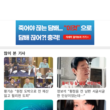
많이 본 기사
황기순 "원정 도박으로 전 재산
정보석 "황정음 전 남편 서글서글
잃고 필리핀 도피"
한 인상이었는데…"