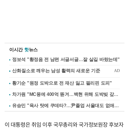
이시간
핫
뉴스
정보석 "황정음 전 남편 서글서글…잘 살길 바랐는데"
황기순 "원정 도박으로 전 재산 잃고 필리핀 도피"
차가원 "MC몽에 400억 뜯겨…백현 위해 도박빚 갚아줘"
유승민 "육사 탓에 쿠데타?…尹졸업 서울대도 없애나"
이 대통령은 취임 이후 국무총리와 국가정보원장 후보자