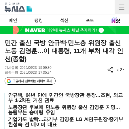
메인
랭킹
섹션
포토
민간 출신 국방 안규백·민노총 위원장 출신
노동 김영훈…이 대통령, 11개 부처 내각 인
선(종합)
기사등록
2025/06/23 15:09:30
가
가
최종수정
2025/06/23 17:35:24
구글에서 선호하는 매체로 추가
안규백, 64년 만에 민간인 국방장관 등장…조현, 외교
부 1·2차관 거친 관료
노동장관 후보에 민노총 위원장 출신 김영훈 지명…
농림부는 송미령 유임
기업가도 발탁…과기부 김영훈 LG AI연구원장·중기부
한성숙 전 네이버 대표