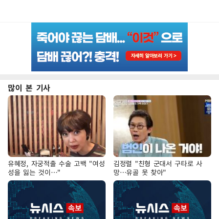
많이 본 기사
유혜정, 자궁적출 수술 고백 "여성
김정렬 "친형 군대서 구타로 사
성을 잃는 것이…"
망…유골 못 찾아"