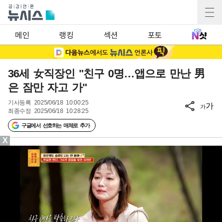
메인
랭킹
섹션
포토
36세 女직장인 "친구 0명…앱으로 만난 男
은 잠만 자고 가"
기사등록
2025/06/18 10:00:25
가
가
최종수정
2025/06/18 10:28:25
구글에서 선호하는 매체로 추가
X