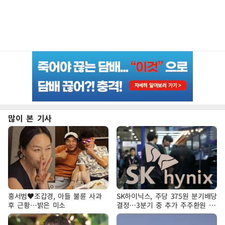
많이 본 기사
홍서범♥조갑경, 아들 불륜 사과
SK하이닉스, 주당 375원 분기배당
후 근황…밝은 미소
결정…3분기 중 추가 주주환원 발
표