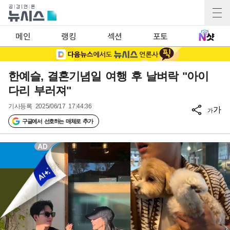
메인
랭킹
섹션
포토
한예슬, 결혼기념일 여행 후 날벼락 "아이
다리 부러져"
기사등록
2025/06/17 17:44:36
가
가
구글에서 선호하는 매체로 추가