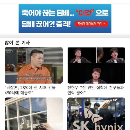
많이 본 기사
"서장훈, 28억에 산 서초 건물
전현무 "전 연인 집착에 친구들과
450억에 매물로"
연락 끊어"