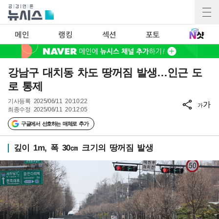
메인
랭킹
섹션
포토
강남구 대치동 차도 땅꺼짐 발생…인근 도
로 통제
기사등록
2025/06/11 20:10:22
가
가
최종수정
2025/06/11 20:12:05
구글에서 선호하는 매체로 추가
깊이 1m, 폭 30㎝ 크기의 땅꺼짐 발생