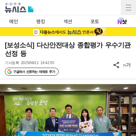
메인
랭킹
섹션
포토
[보성소식] 다산안전대상 종합평가 우수기관
선정 등
기사등록
2025/06/11 16:42:55
가
가
구글에서 선호하는 매체로 추가