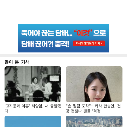
많이 본 기사
'고지용과 이혼' 허양임, 새 출발했
"손 떨림 포착"…카라 한승연, 건
다
강 괜찮나 팬들 '걱정'